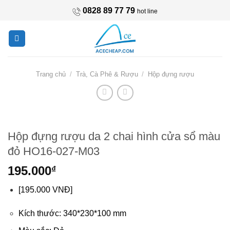
Skip
0828 89 77 79
hot line
to
content
Trang chủ
/
Trà, Cà Phê & Rượu
/
Hộp đựng rượu
Hộp đựng rượu da 2 chai hình cửa sổ màu
đỏ HO16-027-M03
195.000
₫
[195.000 VNĐ]
Kích thước: 340*230*100 mm