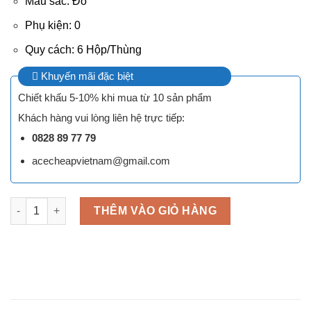
Màu sắc: Đỏ
Phụ kiện: 0
Quy cách: 6 Hộp/Thùng
Khuyến mãi đặc biệt
Chiết khấu 5-10% khi mua từ 10 sản phẩm
Khách hàng vui lòng liên hệ trực tiếp:
0828 89 77 79
acecheapvietnam@gmail.com
Hộp đựng rượu da 2 chai hình cửa sổ màu đỏ HO16-027-M03 s
THÊM VÀO GIỎ HÀNG