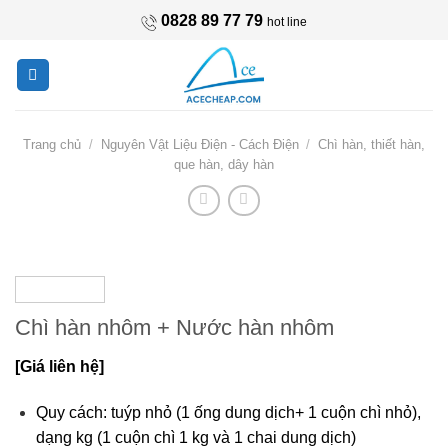
Skip
0828 89 77 79
hot line
to
content
Trang chủ
/
Nguyên Vật Liệu Điện - Cách Điện
/
Chì hàn, thiết hàn,
que hàn, dây hàn
Chì hàn nhôm + Nước hàn nhôm
[Giá liên hệ]
Quy cách: tuýp nhỏ (1 ống dung dịch+ 1 cuộn chì nhỏ),
dạng kg (1 cuộn chì 1 kg và 1 chai dung dịch)