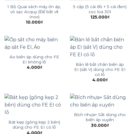
1 Bộ Quai xách máy ổn áp,
5 cặp (5 cái đỏ + 5 cái đen)
vỏ sạc Acquy (Đế bắt vít
cọc loa 301
Inox)
125.000
₫
10.000
₫
Áo biến áp dùng cho FE
EI không lỗ
Bản lề bắt chân biến áp
4.000
₫
EI (sắt V) dùng cho FE EI
có lỗ
4.000
₫
Bích nhựa+ Sắt dùng cho
biến áp xuyến
Bát kẹp (gông kẹp 2 bên)
30.000
₫
dùng cho FE EI có lỗ
4.000
₫