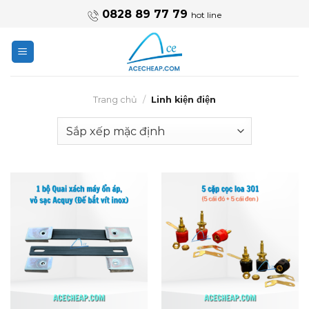
Skip
0828 89 77 79
hot line
to
content
Trang chủ
/
Linh kiện điện